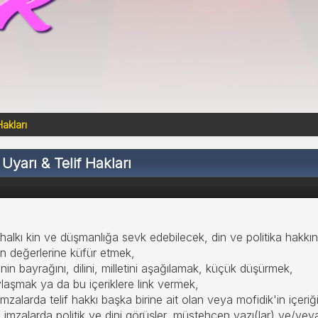
Hakları
 Uyarı & Telif Hakları
halkı kin ve düşmanlığa sevk edebilecek, din ve politika hakkın
n değerlerine küfür etmek,
in bayrağını, dilini, milletini aşağılamak, küçük düşürmek,
ylaşmak ya da bu içeriklere link vermek,
imzalarda telif hakkı başka birine ait olan veya mofidik'in içeriğ
 ve imzalarda politik ve dini görüşler, müstehcen yazı(lar) ve/vey