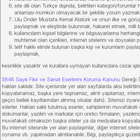
site dili olan Türkçe dışında, belirtilen kategori/forumlar
anlaması mümkün olmayacak bir şekilde yorum yazma
Ulu Önder Mustafa Kemal Atatürk ve onun ilke ve görüşle
paylaşmak ve eleştiride bulunmak, hakaret etmek, milli bi
kullanıcıların kişisel bilgilerine ve bilgisayarlarına herh
muhtemel olan içerikleri, internet sitelerini ve doysalar
telif hakkı elinde bulunan başka kişi ve kurumların paylaşımla
paylaşmak,
kesinlikle yasaktır ve kurallara uymayan kullanıcılara cezai işl
5846 Sayılı Fikir ve Sanat Eserlerini Koruma Kanunu
Gereği (S
hakları saklıdır. Site içerisinde yer alan sayfalarda aksi belirt
kopyalanamaz, başka yere taşınamaz, alıntı yapılamaz, internet
geçici bellek kayıtlarından alınmış olsalar dahi). Sitemizi ziya
ederler. Hakları saklı tutulmuş eserler, sahiplerinin muvafakat
dokümanlar, yazılım ve markalar için üretici firmaların, yazılım
muvafakati olmaksızın başka siteler ya da medyalara kopyal
Bu internet sitesinde yer alan paylaşımlar, diğer internet sitele
oynama vb. yapılmadan alıntılanabilir. Bilgi, paylaştıkça güzeldi