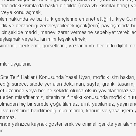
 haricindeki kısımlarda başka bir dilde (imza vb. kısımlar hariç) 
k veya konu açmak,
ri hakkında ve biz Türk gençlerine emanet ettiği Türkiye Cumhu
rlik ve beraberliği zedeleyebilecek içerik(lerin) paylaşımında 
angi bir şekilde maddi, manevi zarar vermesine sebebiyet verebile
ı paylaşmak veya kullanımını teşvik etmek,
rını, içeriklerini, görsellerini, yazılarını vb. her türlü dijital mat
emler uygulanır.
ite Telif Hakları) Konusunda Yasal Uyarı; mofidik isim hakları, 
ilmediği sürece, sitede yer alan doküman, sayfa, grafik, tasarım, o
 üzerinde veya her ne şekilde olursa olsun yayınlanamaz ve kul
ret eden misafirlerimiz, sitenin telif hakkı konusunda mofidik'in 
i olmadan hiç bir suretle çoğaltılamaz, alıntı yapılamaz, yayınla
cı ve üreticinin belirtilmediği durumlarda, kanuni ve yasal işlem
anamaz.
rinde yalnızca kaynak gösterilerek ve orijinal içerikte yer alan m
r.