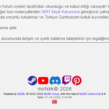
forum üyeleri tarafından okunduğu ve kabul ettiği varsayılır! Kul
diğer tüm materyallerden
5651 Sayılı Kanununa
gereğince yalnız
nda sorumlu tutulamaz ve Türkiye Cumhuriyeti kolluk kuvvetleri 
ine aittir.
durumunda iletişim ve içerik kaldırma talepleriniz için legal@mof
mofidik©
2026
Powered by
MyBB,
© 2002-
2026
MyBB Group
, with the help of
MyBB Community
&
❤
Tarih:
07-08-2026, 11:34 PM