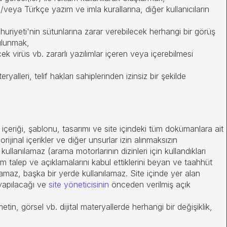
ve/veya Türkçe yazım ve imla kurallarına, diğer kullanıcıların
riyeti'nin sütunlarına zarar verebilecek herhangi bir görüş
bulunmak,
cek virüs vb. zararlı yazılımlar içeren veya içerebilmesi
eryalleri, telif hakları sahiplerinden izinsiz bir şekilde
içeriği, şablonu, tasarımı ve site içindeki tüm dokümanlara ait
rijinal içerikler ve diğer unsurlar izin alınmaksızın
lanılamaz (arama motorlarının dizinleri için kullandıkları
tüm talep ve açıklamalarını kabul ettiklerini beyan ve taahhüt
namaz, başka bir yerde kullanılamaz. Site içinde yer alan
 yapılacağı ve
site yöneticisinin
önceden verilmiş açık
etin, görsel vb. dijital materyallerde herhangi bir değişiklik,