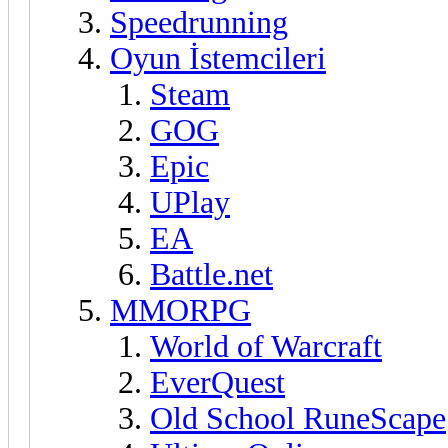
Speedrunning
Oyun İstemcileri
Steam
GOG
Epic
UPlay
EA
Battle.net
MMORPG
World of Warcraft
EverQuest
Old School RuneScape