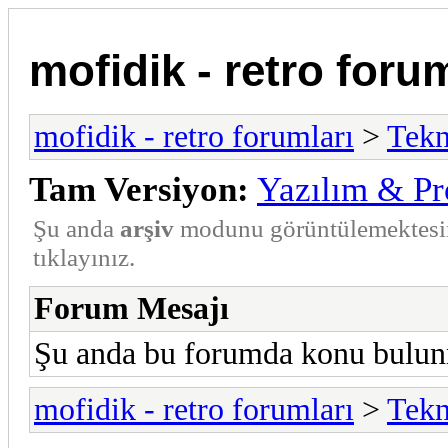
mofidik - retro forum
mofidik - retro forumları
>
Tekn
Tam Versiyon:
Yazılım & P
Şu anda
arşiv
modunu görüntülemektesi
tıklayınız.
Forum Mesajı
Şu anda bu forumda konu bulunm
mofidik - retro forumları
>
Tekn