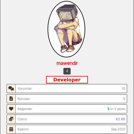
mawendir
4
Yorumlar:
10
Konular:
9
Beğeniler:
5
in 5 posts
Coins:
62.68
Katılım:
Sep 2021