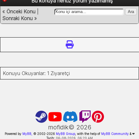
Bu konuya henüz yorum yazılmamış
«
Önceki Konu
|
Sonraki Konu
»
Konuyu Okuyanlar: 1 Ziyaretçi
mofidik©
2026
Powered by
MyBB,
© 2002-
2026
MyBB Group
, with the help of
MyBB Community
&
❤
Tarih:
06-08-2026, 06:20 AM