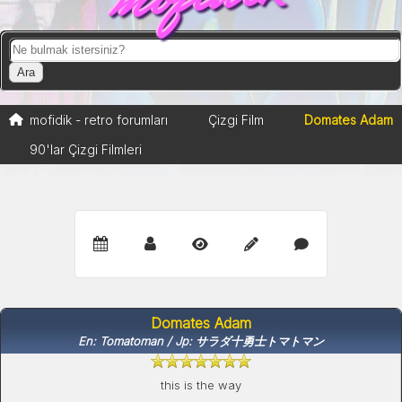
mofidik - retro forumları
Çizgi Film
Domates Adam
90'lar Çizgi Filmleri
Domates Adam
En: Tomatoman / Jp: サラダ十勇士トマトマン
this is the way