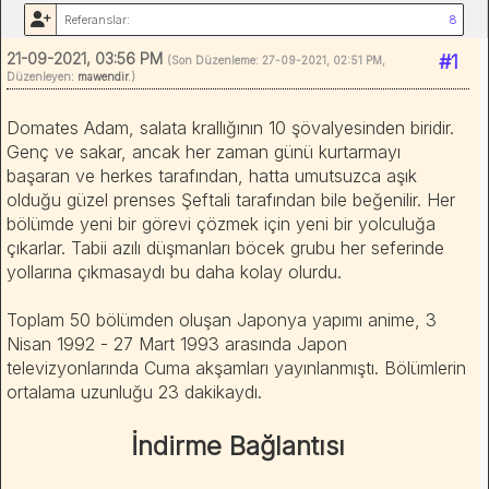
Referanslar:
8
21-09-2021, 03:56 PM
#1
(Son Düzenleme: 27-09-2021, 02:51 PM,
Düzenleyen:
mawendir
.)
Domates Adam, salata krallığının 10 şövalyesinden biridir.
Genç ve sakar, ancak her zaman günü kurtarmayı
başaran ve herkes tarafından, hatta umutsuzca aşık
olduğu güzel prenses Şeftali tarafından bile beğenilir. Her
bölümde yeni bir görevi çözmek için yeni bir yolculuğa
çıkarlar. Tabii azılı düşmanları böcek grubu her seferinde
yollarına çıkmasaydı bu daha kolay olurdu.
Toplam 50 bölümden oluşan Japonya yapımı anime, 3
Nisan 1992 - 27 Mart 1993 arasında Japon
televizyonlarında Cuma akşamları yayınlanmıştı. Bölümlerin
ortalama uzunluğu 23 dakikaydı.
İndirme Bağlantısı