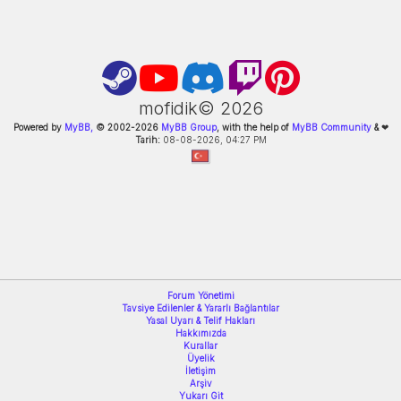
mofidik©
2026
Powered by
MyBB,
© 2002-
2026
MyBB Group
, with the help of
MyBB Community
&
❤
Tarih:
08-08-2026, 04:27 PM
Forum Yönetimi
Tavsiye Edilenler & Yararlı Bağlantılar
Yasal Uyarı & Telif Hakları
Hakkımızda
Kurallar
Üyelik
İletişim
Arşiv
Yukarı Git