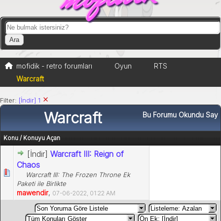
mofidik - retro forumları
Oyun
RTS
Warcraft
Filter:
[İndir]
1
Warcraft
Bu Forumu Okundu Say
Konu
/
Konuyu Açan
[İndir]
Warcraft III: Reign of
Chaos
Warcraft III: The Frozen Throne Ek
Paketi ile Birlikte
mawendir
,
07-06-2022, 01:22 AM