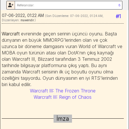
Referanslar:
8
07-06-2022, 01:22 AM
#1
(Son Düzenleme: 07-06-2022, 01:24 AM,
Düzenleyen:
mawendir
.)
Warcraft
evreninde geçen serinin üçüncü oyunu. Başta
dünyanın en büyük MMORPG'lerinden olan ve çok
uzunca bir döneme damgasını vuran World of Warcraft ve
MOBA oyun türünün atası olan DotA'nın çıkış kaynağı
olan Warcraft III, Blizzard tarafından 3 Temmuz 2002
tarihinde bilgisayar platformuna çıkış yaptı. Bu aynı
zamanda Warcraft serisinin ilk üç boyutlu oyunu olma
özelliğini taşıyordu. Oyun dünyasının en iyi RTS'lerinden
biri kabul edilir.
Warcraft III: The Frozen Throne
Warcraft III: Reign of Chaos
İmza