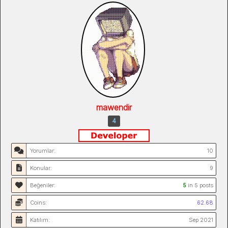
mawendir
4
Yorumlar:
10
Konular:
9
Beğeniler:
5
in 5 posts
Coins:
62.68
Katılım:
Sep 2021