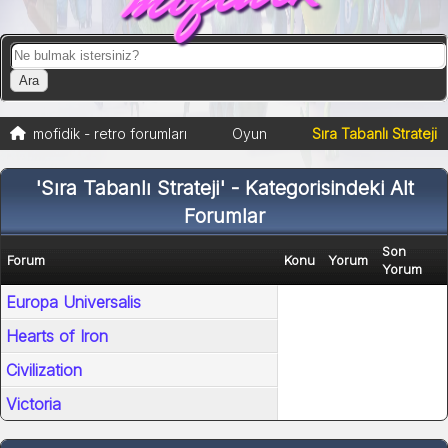
mofidik - retro forumları
Oyun
Sıra Tabanlı Strateji
'Sıra Tabanlı Strateji' - Kategorisindeki Alt
Forumlar
Son
Forum
Konu
Yorum
Yorum
Europa Universalis
Hearts of Iron
Civilization
Victoria