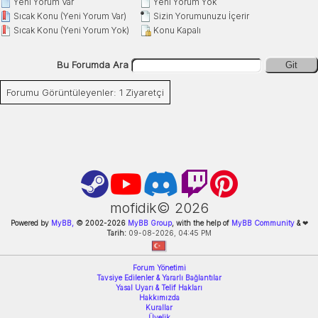
Yeni Yorum Var
Yeni Yorum Yok
Sıcak Konu (Yeni Yorum Var)
Sizin Yorumunuzu İçerir
Sıcak Konu (Yeni Yorum Yok)
Konu Kapalı
Bu Forumda Ara
Git
Forumu Görüntüleyenler: 1 Ziyaretçi
mofidik©
2026
Powered by
MyBB,
© 2002-
2026
MyBB Group
, with the help of
MyBB Community
&
❤
Tarih:
09-08-2026, 04:45 PM
Forum Yönetimi
Tavsiye Edilenler & Yararlı Bağlantılar
Yasal Uyarı & Telif Hakları
Hakkımızda
Kurallar
Üyelik