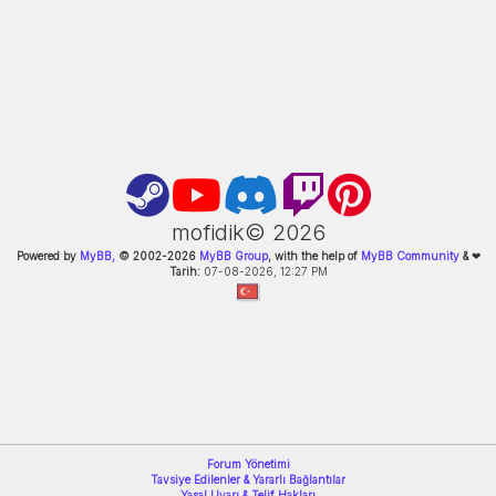
mofidik©
2026
Powered by
MyBB,
© 2002-
2026
MyBB Group
, with the help of
MyBB Community
&
❤
Tarih:
07-08-2026, 12:27 PM
Forum Yönetimi
Tavsiye Edilenler & Yararlı Bağlantılar
Yasal Uyarı & Telif Hakları