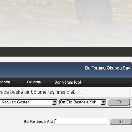
Bu Forumu Okundu Say
Yorum
Okunma
[
up
]
Son Yorum
yada başka bir bölüme taşınmış olabilir.
Git
Bu Forumda Ara
Git