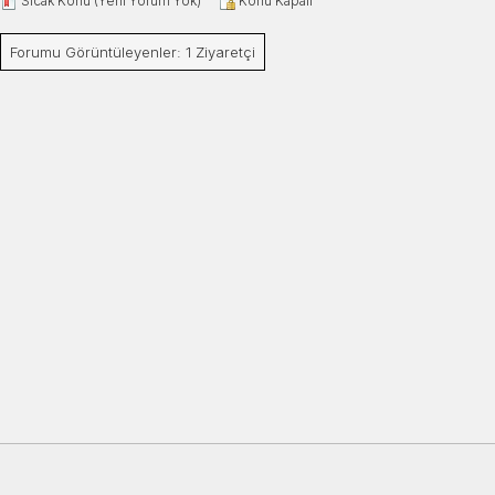
Sıcak Konu (Yeni Yorum Yok)
Konu Kapalı
Forumu Görüntüleyenler: 1 Ziyaretçi