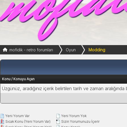
mofidik - retro forumları
Oyun
Modding
Konu
/
Konuyu Açan
Üzgünüz, aradığınız içerik belirtilen tarih ve zaman aralığında
Yeni Yorum Var
Yeni Yorum Yok
Sıcak Konu (Yeni Yorum Var)
Sizin Yorumunuzu İçerir