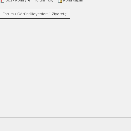
Sıcak Konu (Yeni Yorum Yok)
Konu Kapalı
Forumu Görüntüleyenler: 1 Ziyaretçi