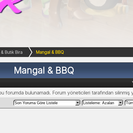
& Butik Bira
Mangal & BBQ
Mangal & BBQ
 bu forumda bulunamadı. Forum yöneticileri tarafından silinmiş 