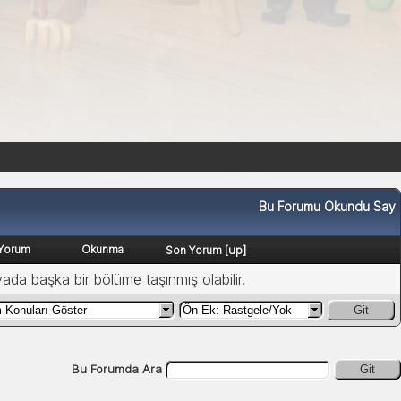
Bu Forumu Okundu Say
Yorum
Okunma
[
up
]
Son Yorum
yada başka bir bölüme taşınmış olabilir.
Git
Bu Forumda Ara
Git