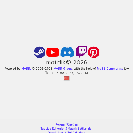
mofidik©
2026
Powered by
MyBB,
© 2002-
2026
MyBB Group
, with the help of
MyBB Community
&
❤
Tarih:
06-08-2026, 12:22 PM
Forum Yönetimi
Tavsiye Edilenler & Yararlı Bağlantılar
Yasal Uyarı & Telif Hakları