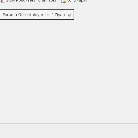
Sıcak Konu (Yeni Yorum Yok)
Konu Kapalı
Forumu Görüntüleyenler: 1 Ziyaretçi