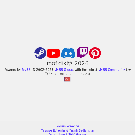
mofidik©
2026
Powered by
MyBB,
© 2002-
2026
MyBB Group
, with the help of
MyBB Community
&
❤
Tarih:
06-08-2026, 05:45 AM
Forum Yönetimi
Tavsiye Edilenler & Yararlı Bağlantılar
Yasal Uyarı & Telif Hakları