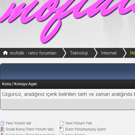
mofidik - retro forumları
Teknoloji
İnternet
Ho
Konu
/
Konuyu Açan
Üzgünüz, aradığınız içerik belirtilen tarih ve zaman aralığında
Yeni Yorum Var
Yeni Yorum Yok
Sıcak Konu (Yeni Yorum Var)
Sizin Yorumunuzu İçerir