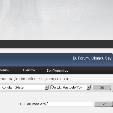
Bu Forumu Okundu Say
Yorum
Okunma
[
up
]
Son Yorum
yada başka bir bölüme taşınmış olabilir.
Git
Bu Forumda Ara
Git