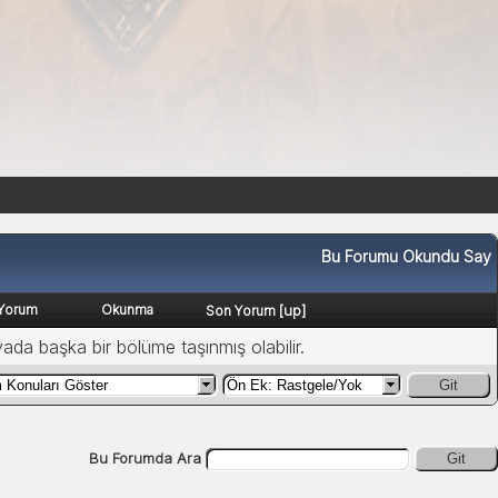
Bu Forumu Okundu Say
Yorum
Okunma
[
up
]
Son Yorum
yada başka bir bölüme taşınmış olabilir.
Git
Bu Forumda Ara
Git