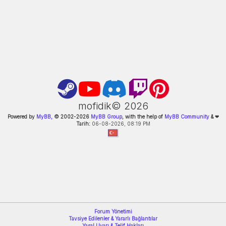
mofidik©
2026
Powered by
MyBB,
© 2002-
2026
MyBB Group
, with the help of
MyBB Community
&
❤
Tarih:
06-08-2026, 08:19 PM
Forum Yönetimi
Tavsiye Edilenler & Yararlı Bağlantılar
Yasal Uyarı & Telif Hakları