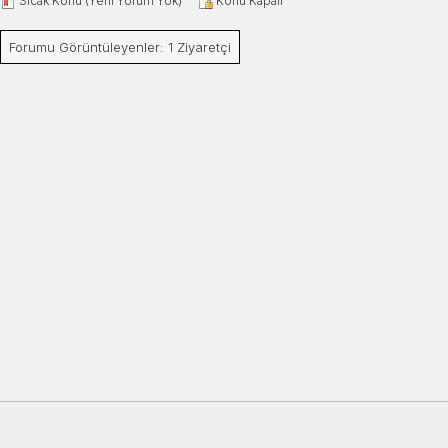
Sıcak Konu (Yeni Yorum Yok)
Konu Kapalı
Forumu Görüntüleyenler: 1 Ziyaretçi