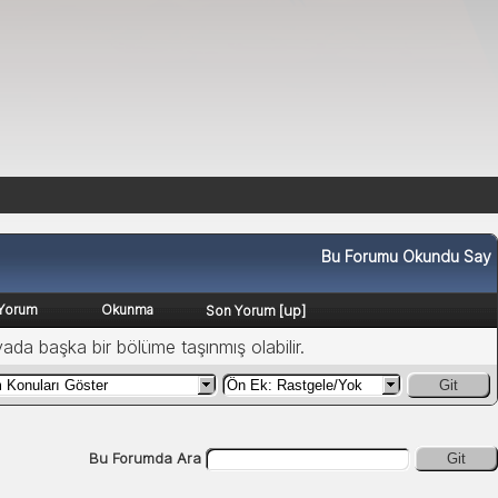
Bu Forumu Okundu Say
Yorum
Okunma
[
up
]
Son Yorum
yada başka bir bölüme taşınmış olabilir.
Git
Bu Forumda Ara
Git