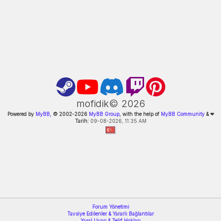
mofidik©
2026
Powered by
MyBB,
© 2002-
2026
MyBB Group
, with the help of
MyBB Community
&
❤
Tarih:
09-08-2026, 11:35 AM
Forum Yönetimi
Tavsiye Edilenler & Yararlı Bağlantılar
Yasal Uyarı & Telif Hakları