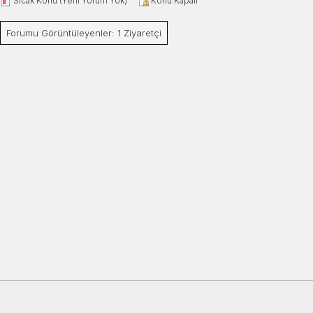
Sıcak Konu (Yeni Yorum Yok)
Konu Kapalı
Forumu Görüntüleyenler: 1 Ziyaretçi