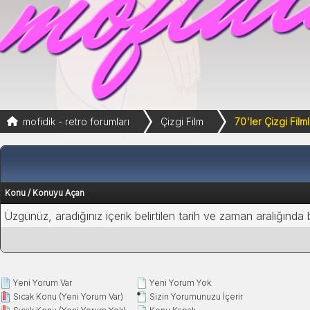
mofidik - retro forumları
Çizgi Film
70'ler Çizgi Filml
Konu
/
Konuyu Açan
Üzgünüz, aradığınız içerik belirtilen tarih ve zaman aralığında
Yeni Yorum Var
Yeni Yorum Yok
Sıcak Konu (Yeni Yorum Var)
Sizin Yorumunuzu İçerir