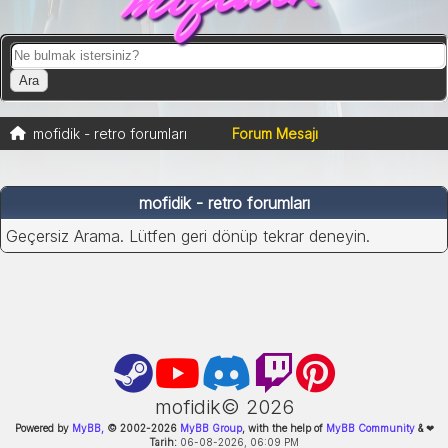
mofidik - retro forumları
Forum Mesajı
mofidik - retro forumları
Geçersiz Arama. Lütfen geri dönüp tekrar deneyin.
mofidik©
2026
Powered by
MyBB,
© 2002-
2026
MyBB Group
, with the help of
MyBB Community
&
❤
Tarih:
06-08-2026, 06:09 PM