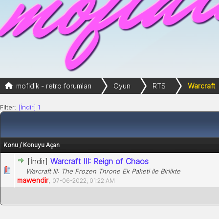
mofidik - retro forumları
Oyun
RTS
Warcraft
Filter:
[İndir]
1
Konu
/
Konuyu Açan
[İndir]
Warcraft III: Reign of Chaos
Warcraft III: The Frozen Throne Ek Paketi ile Birlikte
mawendir
,
07-06-2022, 01:22 AM