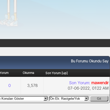
Bu Forumu Okundu Say
Yorum
Okunma
[
up
]
Son Yorum
Son Yorum:
mawendir
0
3,578
07-06-2022, 01:22 AM
Git