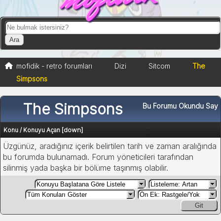
mofidik - retro forumları
Dizi
Sitcom
The
Simpsons
The Simpsons
Bu Forumu Okundu Say
[
down
]
Konu
/
Konuyu Açan
Üzgünüz, aradığınız içerik belirtilen tarih ve zaman aralığında
bu forumda bulunamadı. Forum yöneticileri tarafından
silinmiş yada başka bir bölüme taşınmış olabilir.
Git