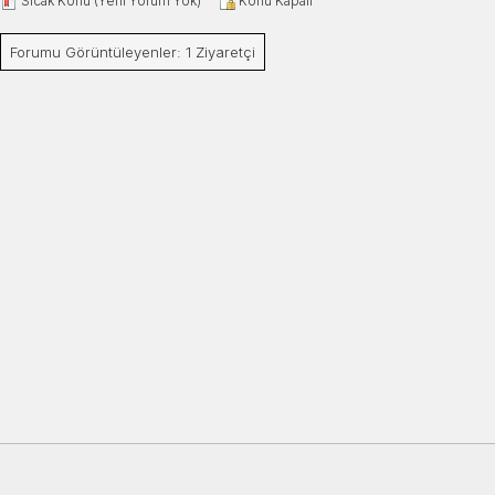
Sıcak Konu (Yeni Yorum Yok)
Konu Kapalı
Forumu Görüntüleyenler: 1 Ziyaretçi