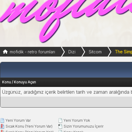
mofidik - retro forumları
Dizi
Sitcom
The Sim
Konu
/
Konuyu Açan
Üzgünüz, aradığınız içerik belirtilen tarih ve zaman aralığında
Yeni Yorum Var
Yeni Yorum Yok
Sıcak Konu (Yeni Yorum Var)
Sizin Yorumunuzu İçerir