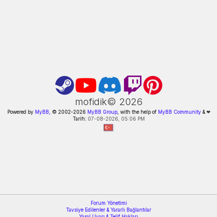
mofidik©
2026
Powered by
MyBB,
© 2002-
2026
MyBB Group
, with the help of
MyBB Community
&
❤
Tarih:
07-08-2026, 05:06 PM
Forum Yönetimi
Tavsiye Edilenler & Yararlı Bağlantılar
Yasal Uyarı & Telif Hakları